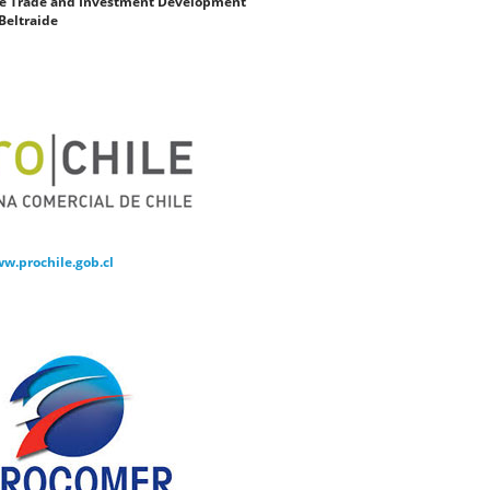
ze Trade and Investment Development
 Beltraide
ww.prochile.gob.cl