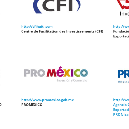
http://cfihaiti.com
http://w
Centre de Facilitation des Investissements (CFI)
Fundación
Exportaci
http://www.promexico.gob.mx
http://w
O
PROMEXICO
Agencia O
Exportac
PRONica