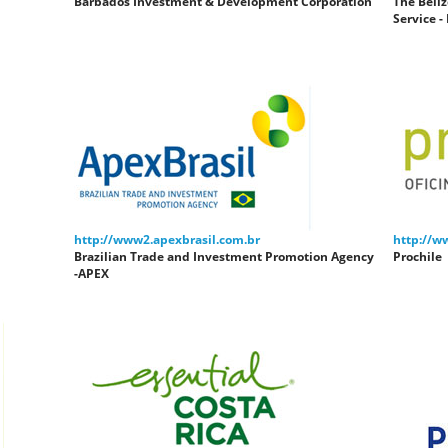
Barbados Investment & Development Corporation
The Beli
Service -
http://www2.apexbrasil.com.br
http://w
Brazilian Trade and Investment Promotion Agency
Prochile
-APEX