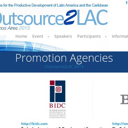
E
Home
Event
Speakers
Participants
Informa
Promotion Agencies
Outsource2LAC 2013
http://bidc.com
http://w