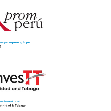
ww.promperu.gob.pe
ú
w.investt.co.tt
Trinidad & Tobago