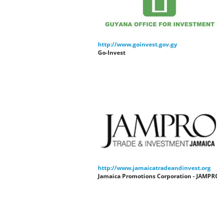
http://www.goinvest.gov.gy
Go-Invest
http://www.jamaicatradeandinvest.org
Jamaica Promotions Corporation - JAMPR