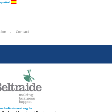
spañol
tion
Contact
ww.belizeinvest.org.bz